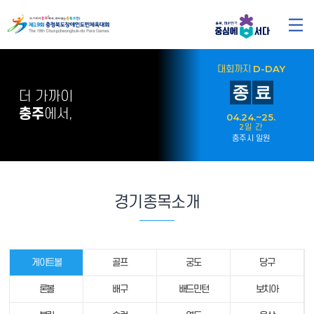
대회까지
D-DAY
종
료
더 가까이
충주
에서,
04.24.~25.
2일 간
충주시 일원
경기종목소개
게이트볼
골프
궁도
당구
론볼
배구
배드민턴
보치아