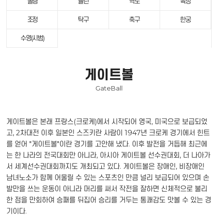
볼링
슐런
역도
육상
조정
탁구
축구
한궁
수영(시범)
게이트볼
GateBall
게이트볼은 본래 프랑스(크로케)에서 시작되어 영국, 미국으로 보급되었
고, 2차대전 이후 일본인 스즈키란 사람이 1947년 크로케 경기에서 힌트
를 얻어 "게이트볼"이란 경기를 고안해 냈다. 이후 발전을 거듭해 최근에
는 한 나라의 전국대회만 아니라, 아시아 게이트볼 선수권대회, 더 나아가
서 세계선수권대회까지도 개최되고 있다. 게이트볼은 장애인, 비장애인
남녀노소가 함께 어울릴 수 있는 스포츠인 만큼 널리 보급되어 있으며 손
발만을 쓰는 운동이 아니라 머리를 써서 작전을 잘하면 신체적으로 불리
한 점을 만회하여 승패를 뒤집어 승리를 거두는 통쾌감도 맛볼 수 있는 경
기이다.