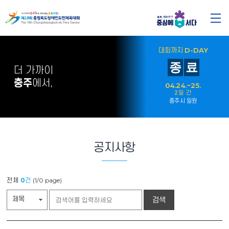
대회까지
D-DAY
종
료
더 가까이
충주
에서,
04.24.~25.
2일 간
충주시 일원
공지사항
전체
0
건
(1/0 page)
제목
검색