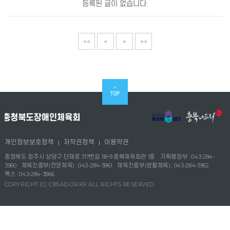
등록된 글이 없습니다.
<<
<
>
>>
개인정보보호정책
저작권정책
이용약관
충청북도 청주시 상당구 단재로 317번길 59-9 충북체육회관 1층
기획행정부 : 043-284-
3960
체육진흥부(전문체육) : 043-284-3961
체육진흥부(생활체육) : 043-284-3962
팩스 : 043-284-3966
COPYRIGHT (C) CBSAD.OR.KR ALL RIGHTS RESERVED.