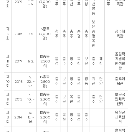
13
2019
(3,000
~ 6.
주
주
천
주
성
천
주
육관
회
명)
영
동
보
은
제
15종목
청
충
충
증
충
증
청주체
12
2018
9. 5.
(3,000
주
주
주
평
주
평
육관
회
명)
옥
천
올림픽
제
13종목
음
충
청
옥
보
충
제
기념국
11
2017
6. 2.
(2,500
성
주
주
천
은
주
천
민생활
회
명)
관
제
13종목
9.
충
보
청
증
영
괴
단
충주체
10
2016
22. ~
(2,500
주
은
주
평
동
산
양
육관
회
23.
명)
제
13종목
보은국
9.
충
보
옥
증
충
단
9
2015
10. ~
(2,300
민체육
주
은
천
평
주
양
회
11.
명)
센터
제
13종목
옥천군
10.
충
옥
청
음
충
8
2014
15. ~
(2,200
체육센
주
천
주
성
주
회
16.
명)
터
올림픽