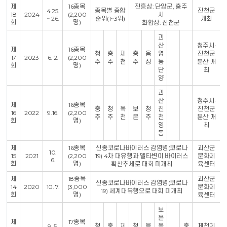
제
16종목
진흥상: 단양군, 충주
종목별 종합
진천군
4.25.
18
2024
(2,200
시
~ 26.
순위(1~3위)
개최
회
명)
화합상: 진천군
괴
산
청주시·
제
16종목
청
충
제
충
음
영
진천군
17
2023
6. 2.
(2,200
주
주
천
주
성
동
분산 개
회
명)
단
최
양
괴
산
청주시·
제
16종목
충
청
옥
보
청
진
진천군
16
2022
9.16.
(2,200
주
주
천
은
주
천
분산 개
회
명)
영
최
동
제
16종목
신종코로나바이러스 감염병(코로나
괴산군
10.
15
2021
(2,200
19) 4차 대유행과 델타변이 바이러스
문화체
6.
회
명)
확산추세로 대회 미개최
육센터
제
18종목
괴산군
신종코로나바이러스 감염병(코로나
14
2020
10. 7.
(3,000
문화체
19) 세계대유행으로 대회 미개최
회
명)
육센터
보
은
제
17종목
청
충
제
청
음
옥
충
제천체
9. 5.