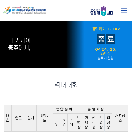
대회까지
D-DAY
종
료
더 가까이
충주
에서,
04.24.~25.
2일 간
충주시 일원
역대대회
종 합 순 위
부 분 별 시 상
대
대회규
개최장
모
화
성
장
입
연도
일시
1
2
3
회
모
소
범
합
취
려
장
위
위
위
상
상
상
상
상