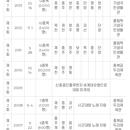
제
12종목
증
충
보
증
단
영
청
기념국
10.
7
2013
(2,000
16.
평
주
은
평
양
동
원
민생활
회
명)
관
올림픽
제
10종목
옥
제
청
증
괴
단
기념국
6
2012
11. 1.
(1,400
천
천
주
평
산
양
민생활
회
명)
관
올림픽
제
10종목
제
충
청
보
옥
충
단
기념국
9.
5
2011
(1,400
28.
천
주
주
은
천
주
양
민생활
회
명)
관
제
6종목
충북곰
제
청
영
10.
4
2010
(10,200
두리체
14.
천
주
동
회
명)
육관
제
신종중인플루엔자 세계대유행으로
3
2009
대회 미개최
회
제
7종목
충북곰
제
증
괴
2
2008
6. 4.
(1,000
시군대항 노래 자랑
두리체
천
평
산
회
명)
육관
충
제
충북곰
5종목
주
영
음
11.
1
2007
시군대항 노래 자랑
두리체
22.
(900명)
제
동
성
회
육관