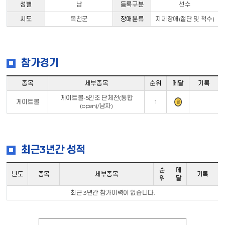
성별
남
등록구분
선수
시도
옥천군
장애분류
지체장애(절단 및 척수)
참가경기
종목
세부종목
순위
메달
기록
게이트볼-5인조 단체전(통합
게이트볼
1
(open)/남자)
최근3년간 성적
순
메
년도
종목
세부종목
기록
위
달
최근 3년간 참가이력이 없습니다.