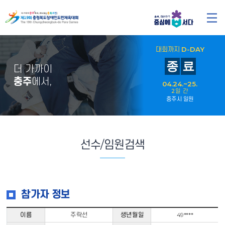
대회까지
D-DAY
종
료
더 가까이
충주
에서,
04.24.~25.
2일 간
충주시 일원
선수/임원검색
참가자 정보
이름
주락선
생년월일
49****